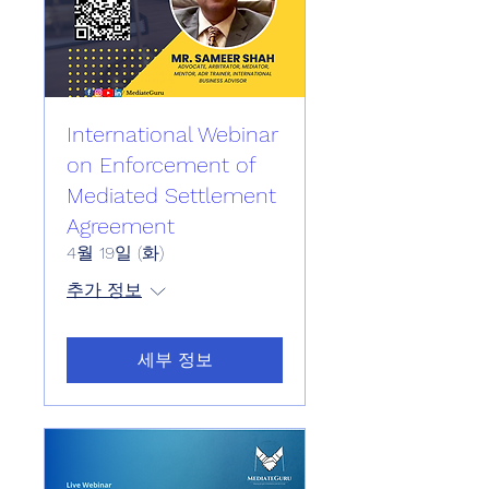
International Webinar
on Enforcement of
Mediated Settlement
Agreement
4월 19일 (화)
추가 정보
세부 정보