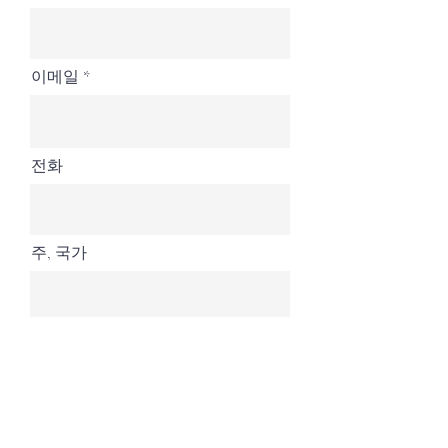
이메일
전화
주, 국가
현재 위치 및 기관
계속하다