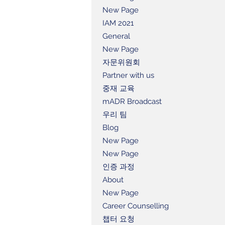
New Page
IAM 2021
General
New Page
자문위원회
Partner with us
중재 교육
mADR Broadcast
우리 팀
Blog
New Page
New Page
인증 과정
About
New Page
Career Counselling
챕터 요청