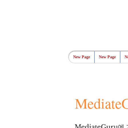
New Page
New Page
N
Media
MediateGuru